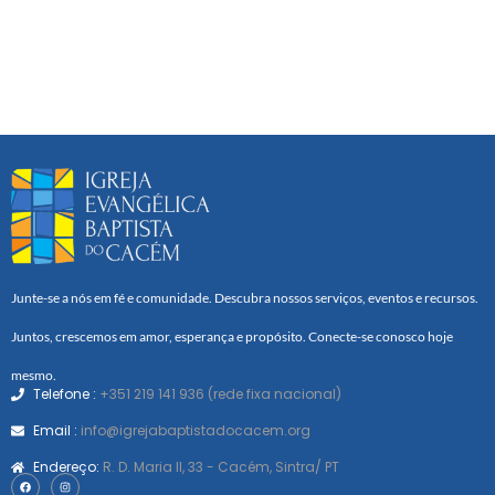
Junte-se a nós em fé e comunidade. Descubra nossos serviços, eventos e recursos.
Juntos, crescemos em amor, esperança e propósito. Conecte-se conosco hoje
mesmo.
Telefone :
+351 219 141 936 (rede fixa nacional)
Email :
info@igrejabaptistadocacem.org
Endereço:
R. D. Maria II, 33 - Cacém, Sintra/ PT